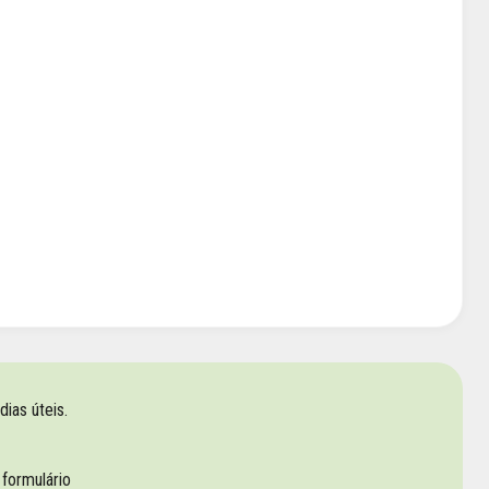
ias úteis.
 formulário