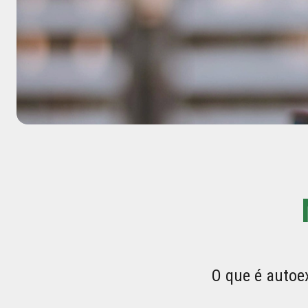
O que é autoe