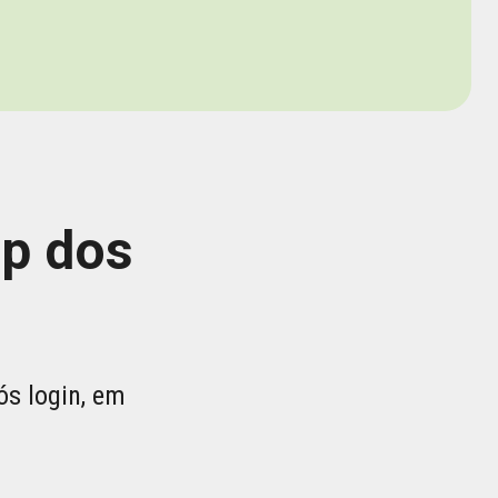
pp dos
ós login, em