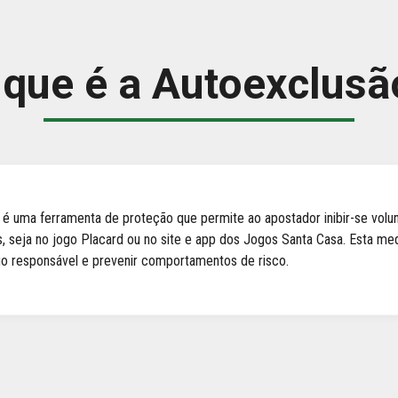
 que é a Autoexclusã
 é uma ferramenta de proteção que permite ao apostador inibir-se volu
s, seja no jogo Placard ou no site e app dos Jogos Santa Casa. Esta med
o responsável e prevenir comportamentos de risco.