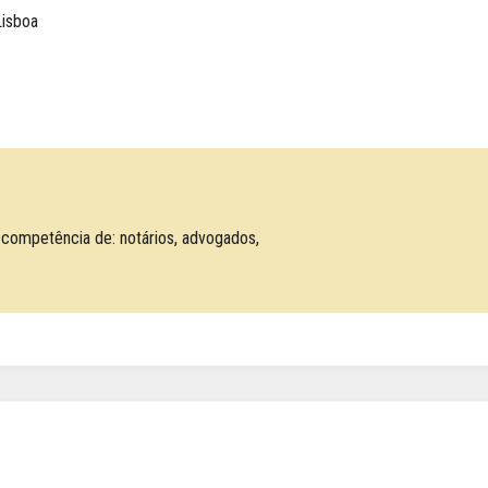
Lisboa
 competência de: notários, advogados,