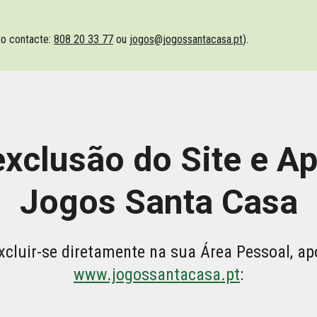
to contacte:
808 20 33 77
ou
jogos@jogossantacasa.pt
).
xclusão do Site e A
Jogos Santa Casa
cluir-se diretamente na sua Área Pessoal, ap
www.jogossantacasa.pt
: